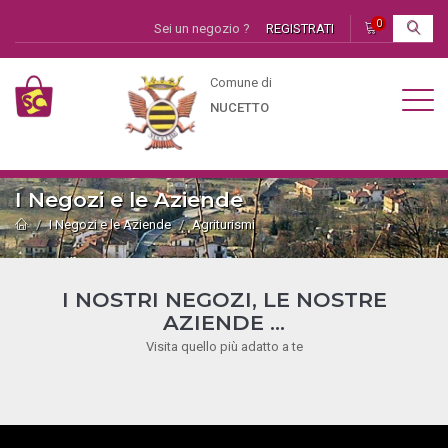
0
Sei un negozio ?
REGISTRATI
I
Comune di
NUCETTO
I Negozi e le Aziende
I Negozi e le Aziende
Agriturismi
I NOSTRI NEGOZI, LE NOSTRE
AZIENDE ...
Visita quello più adatto a te