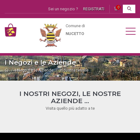
0
Sei un negozio ?
REGISTRATI
I
Comune di
NUCETTO
I Negozi e le Aziende
I Negozi e le Aziende
Industria tessile
I NOSTRI NEGOZI, LE NOSTRE
AZIENDE ...
Visita quello più adatto a te